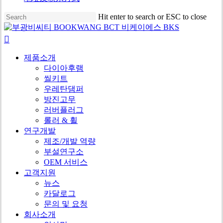
Skip
Hit enter to search or ESC to close
to
Close
main
Search
search
content
Menu
제품소개
다이아후램
씰키트
우레탄댐퍼
방진고무
러버플러그
롤러 & 휠
연구개발
제조/개발 역량
부설연구소
OEM 서비스
고객지원
뉴스
카달로그
문의 및 요청
회사소개