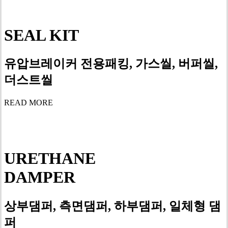
SEAL KIT
유압브레이커 전용패킹, 가스씰, 버퍼씰,
더스트씰
READ MORE
URETHANE
DAMPER
상부댐퍼, 측면댐퍼, 하부댐퍼, 일체형 댐
퍼